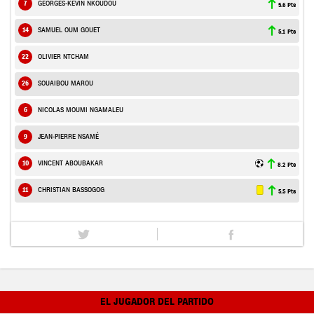
7
GEORGES-KEVIN NKOUDOU
5.6 Pts
14
SAMUEL OUM GOUET
5.1 Pts
22
OLIVIER NTCHAM
26
SOUAIBOU MAROU
6
NICOLAS MOUMI NGAMALEU
9
JEAN-PIERRE NSAMÉ
10
VINCENT ABOUBAKAR
8.2 Pts
11
CHRISTIAN BASSOGOG
5.5 Pts
EL JUGADOR DEL PARTIDO