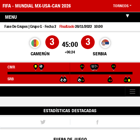
FIFA - MUNDIAL MX-USA-CAN 2026
TORNEOS
MENU
28/11/2022
10:00
Fase De Grupos | Grupo G - Fecha 2
Finalizado
3
3
45:00
+06:24
CAMERÚN
SERBIA
CMR
SRB
ESTADÍSTICAS DESTACADAS
FUERA DE JUEGO