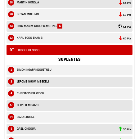
18
MARTIN HONGLA
5.3 Pts
20
BRYAN MBEUMO
6.0 Pts
13
ERIC MAXIM CHOUPO-MOTING
C
7.8 Pts
12
KARL TOKO EKAMBI
6.3 Pts
DT
RIGOBERT SONG
SUPLENTES
1
SIMON NGAPANDOUETNBU
2
JEROME NGOM MBEKELI
4
CHRISTOPHER WOOH
17
OLIVIER MBAIZO
24
ENZO EBOSSE
5
GAEL ONDOUA
5.3 Pts