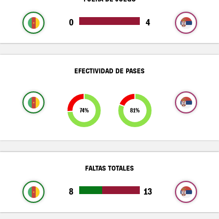
0
4
EFECTIVIDAD DE PASES
74%
81%
FALTAS TOTALES
8
13