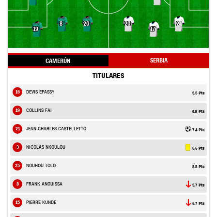
8
20
20
2
19
17
SERBIA
CAMERÚN
TITULARES
16
DEVIS EPASSY
5.5 Pts
19
COLLINS FAI
4.8 Pts
21
JEAN-CHARLES CASTELLETTO
7.4 Pts
3
NICOLAS NKOULOU
6.6 Pts
25
NOUHOU TOLO
5.5 Pts
8
FRANK ANGUISSA
5.7 Pts
15
PIERRE KUNDE
6.7 Pts