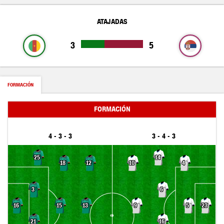
ATAJADAS
3
5
FORMACIÓN
FORMACIÓN
4 - 3 - 3
3 - 4 - 3
25
14
18
12
10
4
3
6
15
13
9
5
16
23
21
16