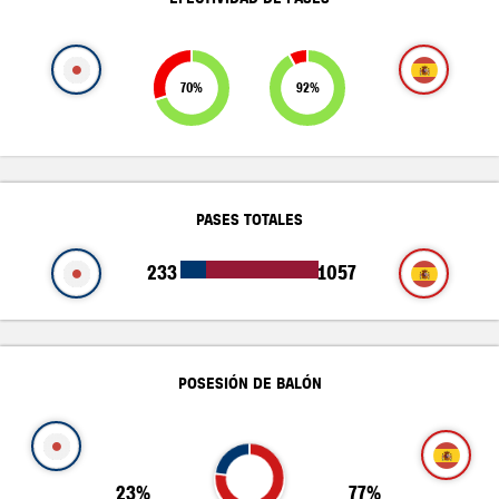
70%
92%
PASES TOTALES
233
1057
POSESIÓN DE BALÓN
23%
77%