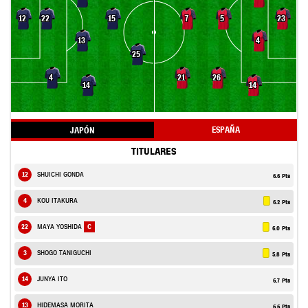
22
7
5
12
15
23
13
4
25
4
21
26
14
14
ESPAÑA
JAPÓN
TITULARES
12
SHUICHI GONDA
6.6 Pts
4
KOU ITAKURA
6.2 Pts
22
MAYA YOSHIDA
C
6.0 Pts
3
SHOGO TANIGUCHI
5.8 Pts
14
JUNYA ITO
6.7 Pts
13
HIDEMASA MORITA
6.6 Pts