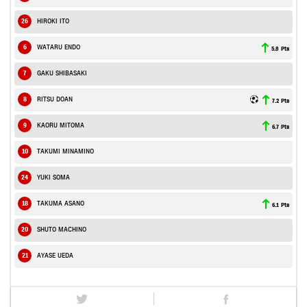
26
HIROKI ITO
6
WATARU ENDO
5.8 Pts
7
GAKU SHIBASAKI
8
RITSU DOAN
7.2 Pts
9
KAORU MITOMA
6.7 Pts
10
TAKUMI MINAMINO
24
YUKI SOMA
18
TAKUMA ASANO
6.1 Pts
20
SHUTO MACHINO
21
AYASE UEDA