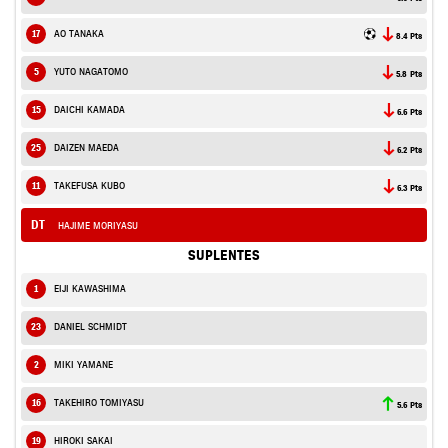
17
AO TANAKA
8.4 Pts
5
YUTO NAGATOMO
5.8 Pts
15
DAICHI KAMADA
6.6 Pts
25
DAIZEN MAEDA
6.2 Pts
11
TAKEFUSA KUBO
6.3 Pts
DT
HAJIME MORIYASU
SUPLENTES
1
EIJI KAWASHIMA
23
DANIEL SCHMIDT
2
MIKI YAMANE
16
TAKEHIRO TOMIYASU
5.6 Pts
19
HIROKI SAKAI