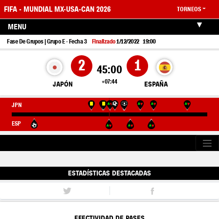
FIFA - MUNDIAL MX-USA-CAN 2026
TORNEOS
MENU
1/12/2022
19:00
Fase De Grupos | Grupo E - Fecha 3
Finalizado
2
1
45:00
+07:44
JAPÓN
ESPAÑA
JPN
ESP
ESTADÍSTICAS DESTACADAS
EFECTIVIDAD DE PASES