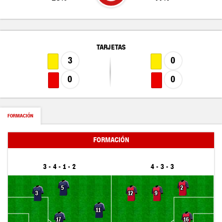
TARJETAS
3
0
0
0
FORMACIÓN
FORMACIÓN
3 - 4 - 1 - 2
4 - 3 - 3
5
2
3
12
9
11
17
16