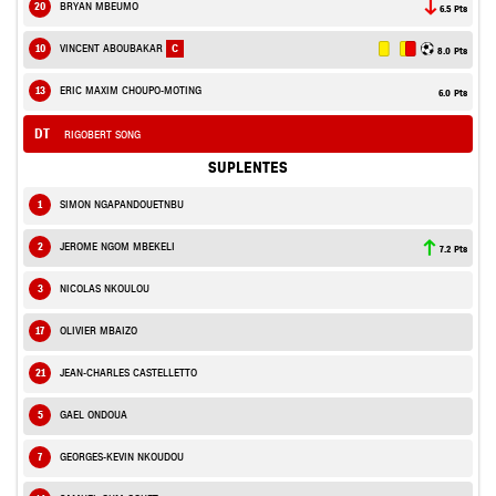
20
BRYAN MBEUMO
6.5 Pts
10
VINCENT ABOUBAKAR
C
8.0 Pts
13
ERIC MAXIM CHOUPO-MOTING
6.0 Pts
DT
RIGOBERT SONG
SUPLENTES
1
SIMON NGAPANDOUETNBU
2
JEROME NGOM MBEKELI
7.2 Pts
3
NICOLAS NKOULOU
17
OLIVIER MBAIZO
21
JEAN-CHARLES CASTELLETTO
5
GAEL ONDOUA
7
GEORGES-KEVIN NKOUDOU