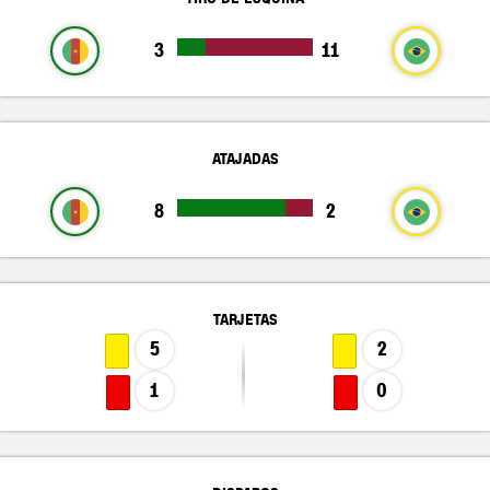
3
11
ATAJADAS
8
2
TARJETAS
5
2
1
0