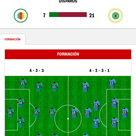
DISPAROS
7
21
FORMACIÓN
FORMACIÓN
4 - 3 - 3
4 - 2 - 3 - 1
25
13
6
13
19
24
14
15
15
10
21
16
18
23
4
24
8