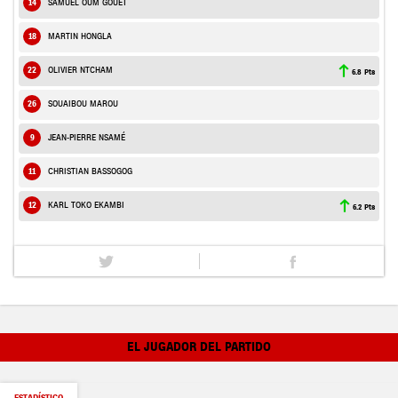
14
SAMUEL OUM GOUET
18
MARTIN HONGLA
22
OLIVIER NTCHAM
6.8 Pts
26
SOUAIBOU MAROU
9
JEAN-PIERRE NSAMÉ
11
CHRISTIAN BASSOGOG
12
KARL TOKO EKAMBI
6.2 Pts
EL JUGADOR DEL PARTIDO
ESTADÍSTICO