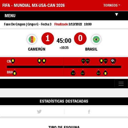
FIFA - MUNDIAL MX-USA-CAN 2026
TORNEOS
MENU
2/12/2022
19:00
Fase De Grupos | Grupo G - Fecha 3
Finalizado
1
0
45:00
+10:35
CAMERÚN
BRASIL
CMR
BRA
ESTADÍSTICAS DESTACADAS
TIRO DE ESQUINA