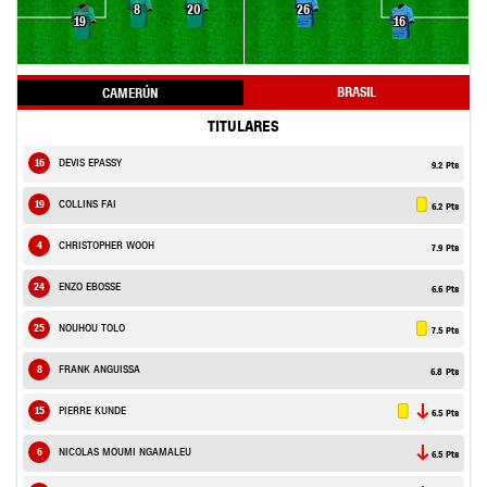
8
20
26
19
16
BRASIL
CAMERÚN
TITULARES
16
DEVIS EPASSY
9.2 Pts
19
COLLINS FAI
6.2 Pts
4
CHRISTOPHER WOOH
7.9 Pts
24
ENZO EBOSSE
6.6 Pts
25
NOUHOU TOLO
7.5 Pts
8
FRANK ANGUISSA
6.8 Pts
15
PIERRE KUNDE
6.5 Pts
6
NICOLAS MOUMI NGAMALEU
6.5 Pts