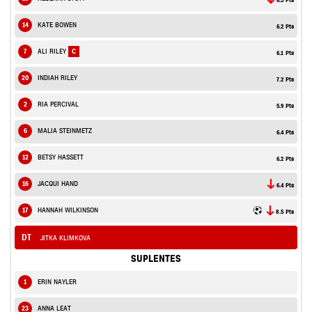
6.3 Pts
14
KATE BOWEN
6.2 Pts
7
ALI RILEY
C
6.1 Pts
20
INDIAH RILEY
7.2 Pts
2
RIA PERCIVAL
5.9 Pts
6
MALIA STEINMETZ
6.4 Pts
12
BETSY HASSETT
6.2 Pts
16
JACQUI HAND
6.4 Pts
17
HANNAH WILKINSON
8.5 Pts
DT
JITKA KLIMKOVA
SUPLENTES
1
ERIN NAYLER
23
ANNA LEAT