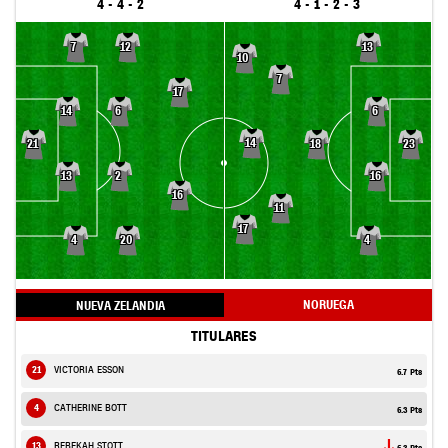
4 - 4 - 2
4 - 1 - 2 - 3
7
12
13
10
7
17
14
6
6
14
21
18
23
13
2
16
16
11
17
4
20
4
NORUEGA
NUEVA ZELANDIA
TITULARES
21
VICTORIA ESSON
6.7 Pts
4
CATHERINE BOTT
6.3 Pts
13
REBEKAH STOTT