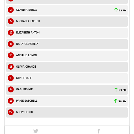
3
CLAUDIA BUNGE
6.3 Pts
5
MICHAELA FOSTER
19
ELIZABETH ANTON
8
DAISY CLEVERLEY
10
ANNALIE LONGO
11
OLIVIA CHANCE
18
GRACE JALE
9
GABI RENNIE
5.9 Pts
15
PAIGE SATCHELL
5.8 Pts
22
MILLY CLEGG